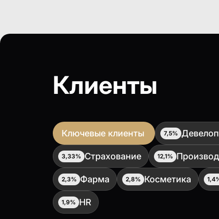
Клиенты
Ключевые клиенты
Девелоп
7,5%
Страхование
Производ
3,33%
12,1%
Фарма
Косметика
2,3%
2,8%
1,4
HR
1,9%