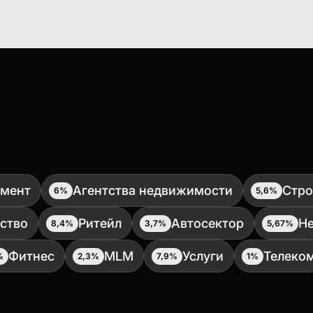
мент
Агентства недвижимости
Стро
6%
5,6%
ство
Ритейл
Автосектор
Не
8,4%
3,7%
5,67%
Фитнес
MLM
Услуги
Телеко
%
2,3%
7,9%
1%