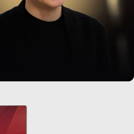
димира
Жизненное кредо
Страх исчезает, когда
начинаешь действовать!