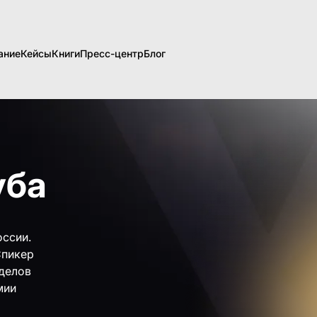
ание
Кейсы
Книги
Пресс-центр
Блог
уба
оссии.
Спикер
тделов
мии