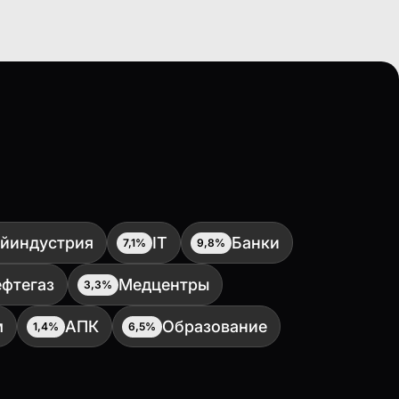
йиндустрия
IT
Банки
7,1%
9,8%
фтегаз
Медцентры
3,3%
м
АПК
Образование
1,4%
6,5%