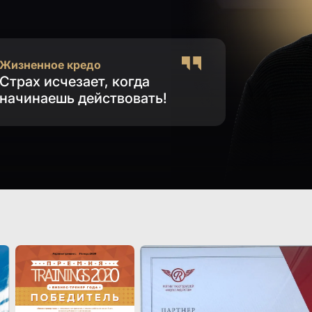
Жизненное кредо
Страх исчезает, когда
начинаешь действовать!
Скачать резюме Вла
PDF 6.7Mb
Скачать райдер
PDF 4.8Mb