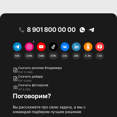
8 901 800 00 00
*
50k
229k
128k
201k
23k
28k
4.4k
1.5k
Скачать резюме Владимира
PDF 12.0Mb
Скачать райдер
PDF 9.6Mb
Скачать фотоархив
ZIP 6.7Mb
Поговорим?
Вы расскажете про свою задачу, а мы с
командой подберем лучшее решение