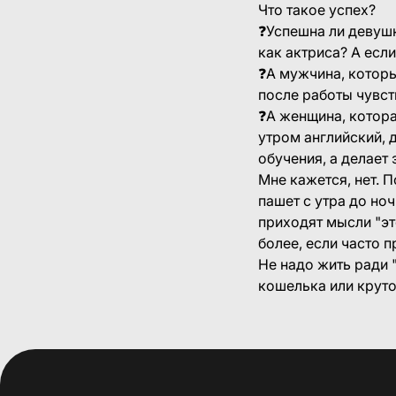
Что такое успех?
❓Успешна ли девушк
как актриса? А есл
❓А мужчина, которы
после работы чувст
❓А женщина, котора
утром английский, д
обучения, а делает 
Мне кажется, нет. 
пашет с утра до ноч
приходят мысли "это
более, если часто пр
Не надо жить ради 
кошелька или крут