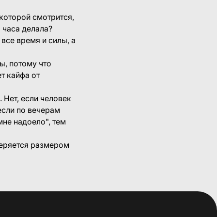
которой смотрится,
2 часа делала?
все время и силы, а
ы, потому что
ет кайфа от
 Нет, если человек
 если по вечерам
мне надоело", тем
змеряется размером