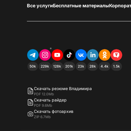
Все услуги
Бесплатные материалы
Корпора
*
50k
229k
128k
201k
23k
28k
4.4k
1.5k
Скачать резюме Владимира
PDF 12.0Mb
Скачать райдер
PDF 9.6Mb
Скачать фотоархив
ZIP 6.7Mb