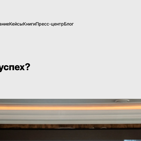
ание
Кейсы
Книги
Пресс-центр
Блог
 успех?