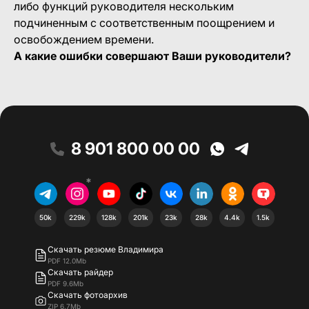
либо функций руководителя нескольким
подчиненным с соответственным поощрением и
освобождением времени.
А какие ошибки совершают Ваши руководители?
8 901 800 00 00
*
50k
229k
128k
201k
23k
28k
4.4k
1.5k
Скачать резюме Владимира
PDF 12.0Mb
Скачать райдер
PDF 9.6Mb
Скачать фотоархив
ZIP 6.7Mb