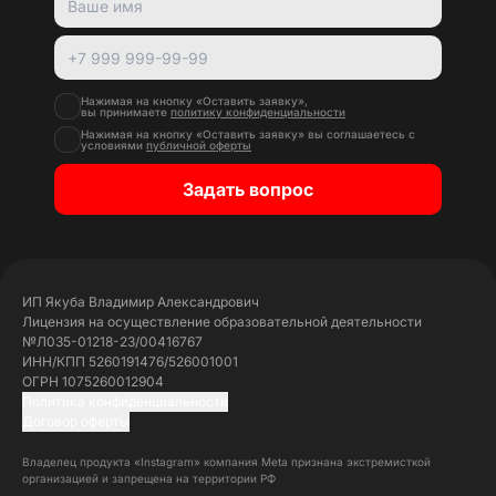
Нажимая на кнопку «Оставить заявку»,
вы принимаете
политику конфиденциальности
Нажимая на кнопку «Оставить заявку» вы соглашаетесь с
условиями
публичной оферты
Задать вопрос
ИП Якуба Владимир Александрович
Лицензия на осуществление образовательной деятельности
№Л035-01218-23/00416767
ИНН/КПП 5260191476/526001001
ОГРН 1075260012904
Политика конфиденциальности
Договор оферты
Владелец продукта «Instagram» компания Meta признана экстремисткой
организацией и запрещена на территории РФ