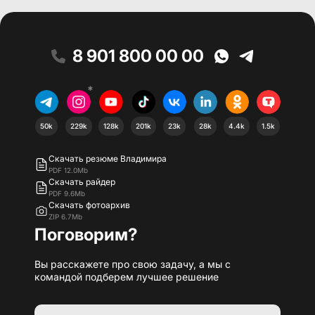
8 901 800 00 00
*
50k
229k
128k
201k
23k
28k
4.4k
1.5k
Скачать резюме Владимира
PDF 12.0Mb
Скачать райдер
PDF 9.6Mb
Скачать фотоархив
ZIP 6.7Mb
Поговорим?
Вы расскажете про свою задачу, а мы с
командой подберем лучшее решение