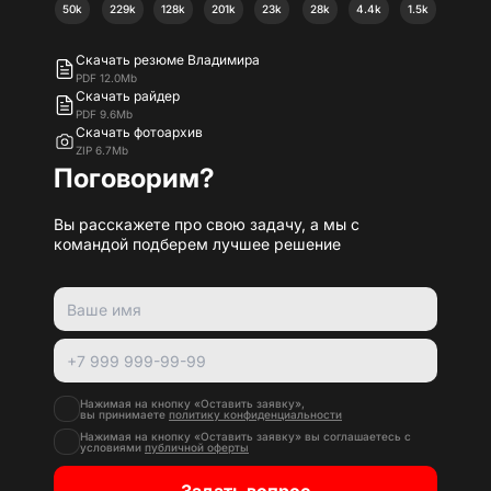
50k
229k
128k
201k
23k
28k
4.4k
1.5k
Скачать резюме Владимира
PDF 12.0Mb
Скачать райдер
PDF 9.6Mb
Скачать фотоархив
ZIP 6.7Mb
Поговорим?
Вы расскажете про свою задачу, а мы с
командой подберем лучшее решение
Нажимая на кнопку «Оставить заявку»,
вы принимаете
политику конфиденциальности
Нажимая на кнопку «Оставить заявку» вы соглашаетесь с
условиями
публичной оферты