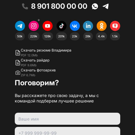
8 901 800 00 00
*
50k
229k
128k
201k
23k
28k
4.4k
1.5k
Скачать резюме Владимира
PDF 12.0Mb
Скачать райдер
PDF 9.6Mb
Скачать фотоархив
ZIP 6.7Mb
Поговорим?
Вы расскажете про свою задачу, а мы с
командой подберем лучшее решение