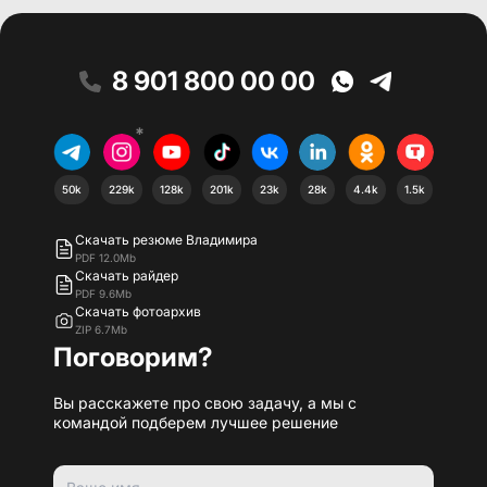
8 901 800 00 00
*
50k
229k
128k
201k
23k
28k
4.4k
1.5k
Скачать резюме Владимира
PDF 12.0Mb
Скачать райдер
PDF 9.6Mb
Скачать фотоархив
ZIP 6.7Mb
Поговорим?
Вы расскажете про свою задачу, а мы с
командой подберем лучшее решение