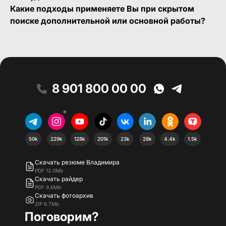
Какие подходы применяете Вы при скрытом
поиске дополнительной или основной работы?
8 901 800 00 00
*
50k
229k
128k
201k
23k
28k
4.4k
1.5k
Скачать резюме Владимира
PDF 12.0Mb
Скачать райдер
PDF 9.6Mb
Скачать фотоархив
ZIP 6.7Mb
Поговорим?