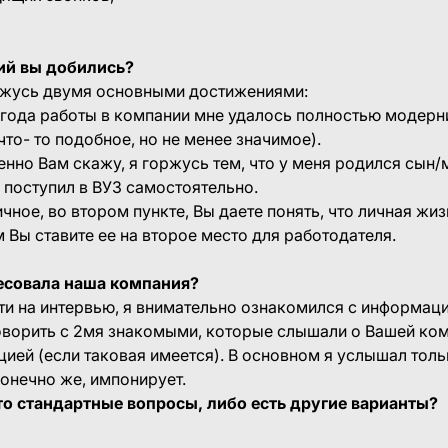
ий вы добились?
ржусь двумя основными достижениями:
а года работы в компании мне удалось полностью модер
что- то подобное, но не менее значимое).
венно Вам скажу, я горжусь тем, что у меня родился сын
 поступил в ВУЗ самостоятельно.
ичное, во втором пункте, Вы даете понять, что личная жи
м Вы ставите ее на второе место для работодателя.
ресовала наша компания?
ти на интервью, я внимательно ознакомился с информаци
оворить с 2мя знакомыми, которые слышали о Вашей ком
ией (если таковая имеется). В основном я услышал тол
конечно же, импонирует.
это стандартные вопросы, либо есть другие варианты?