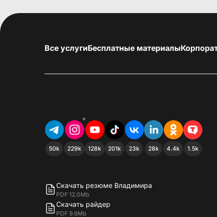
Все услуги
Бесплатные материалы
Корпора
*
50k
229k
128k
201k
23k
28k
4.4k
1.5k
Скачать резюме Владимира
PDF 12.0Mb
Скачать райдер
PDF 9.6Mb