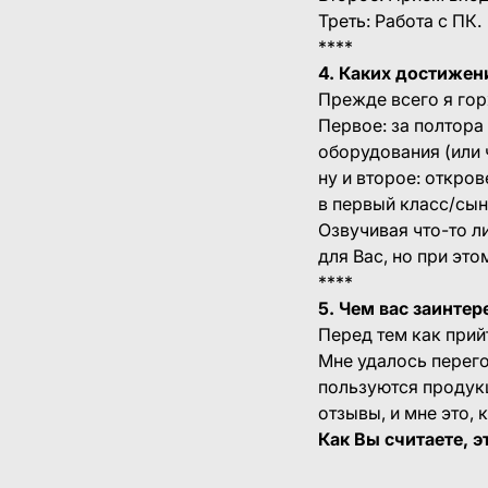
Треть: Работа с ПК.
****
4. Каких достижен
Прежде всего я го
Первое: за полтор
оборудования (или 
ну и второе: откро
в первый класс/сын
Озвучивая что-то л
для Вас, но при это
****
5. Чем вас заинте
Перед тем как прий
Мне удалось перег
пользуются продукц
отзывы, и мне это, 
Как Вы считаете, 