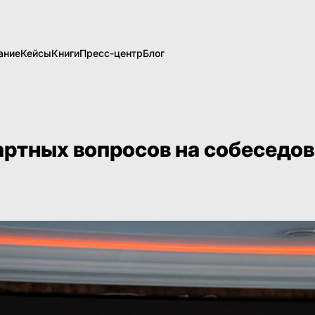
ание
Кейсы
Книги
Пресс-центр
Блог
артных вопросов на собеседо