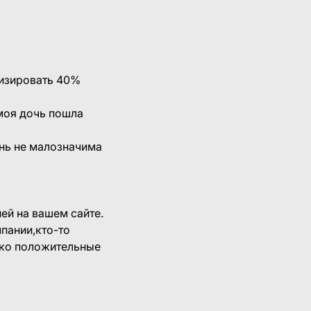
низировать 40%
/моя дочь пошла
знь не малозначима
ей на вашем сайте.
пании,кто-то
ько положительные