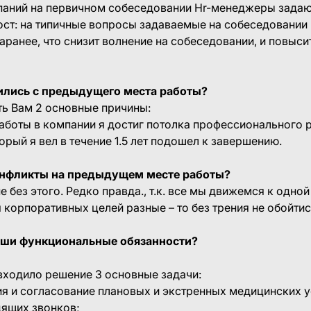
паний на первичном собеседовании Hr-менеджеры задают
ост: на типичные вопросы задаваемые на собеседовании
заранее, что снизит волнение на собеседовании, и повыс
ились с предыдущего места работы?
ать Вам 2 основные причины:
работы в компании я достиг потолка профессионального р
орый я вел в течение 1.5 лет подошел к завершению.
конфликты на предыдущем месте работы?
е без этого. Редко правда., т.к. все мы движемся к одной
корпоративных целей разные – то без трения не обойтис
ваши функциональные обязанности?
входило решение 3 основные задачи:
я и согласование плановых и экстренных медицинских у
дящих звонков;