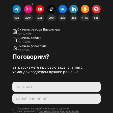
*
50k
229k
128k
201k
23k
28k
4.4k
1.5k
Скачать резюме Владимира
PDF 12.0Mb
Скачать райдер
PDF 9.6Mb
Скачать фотоархив
ZIP 6.7Mb
Поговорим?
Вы расскажете про свою задачу, а мы с
командой подберем лучшее решение
Нажимая на кнопку «Оставить заявку»,
вы принимаете
политику конфиденциальности