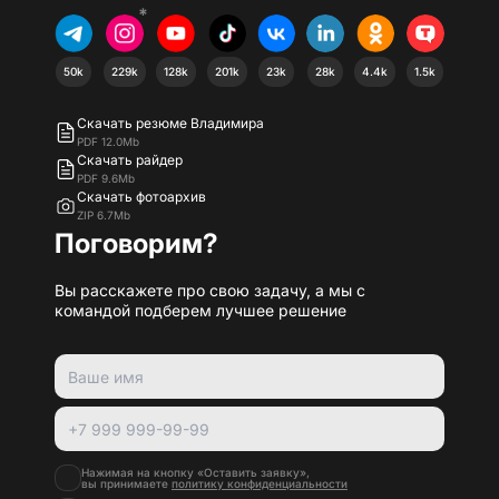
*
50k
229k
128k
201k
23k
28k
4.4k
1.5k
Скачать резюме Владимира
PDF 12.0Mb
Скачать райдер
PDF 9.6Mb
Скачать фотоархив
ZIP 6.7Mb
Поговорим?
Вы расскажете про свою задачу, а мы с
командой подберем лучшее решение
Нажимая на кнопку «Оставить заявку»,
вы принимаете
политику конфиденциальности