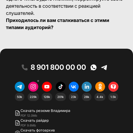
деятельность в соответствии с реакцией
слушателей.
Приходилось ли вам сталкиваться с этими
типами аудиторий?
8 901 800 00 00
*
50k
229k
128k
201k
23k
28k
4.4k
1.5k
Скачать резюме Владимира
PDF 12.0Mb
Скачать райдер
PDF 9.6Mb
Скачать фотоархив