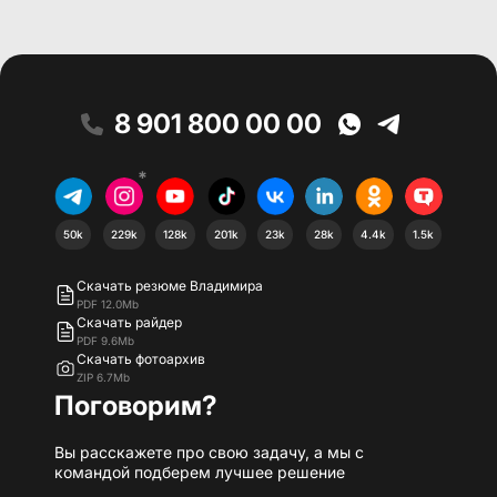
8 901 800 00 00
*
50k
229k
128k
201k
23k
28k
4.4k
1.5k
Скачать резюме Владимира
PDF 12.0Mb
Скачать райдер
PDF 9.6Mb
Скачать фотоархив
ZIP 6.7Mb
Поговорим?
Вы расскажете про свою задачу, а мы с
командой подберем лучшее решение