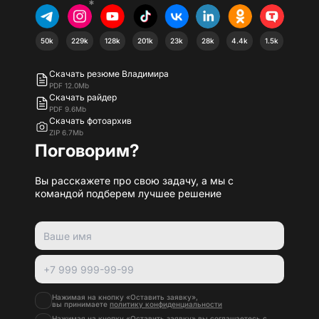
*
50k
229k
128k
201k
23k
28k
4.4k
1.5k
Скачать резюме Владимира
PDF 12.0Mb
Скачать райдер
PDF 9.6Mb
Скачать фотоархив
ZIP 6.7Mb
Поговорим?
Вы расскажете про свою задачу, а мы с
командой подберем лучшее решение
Нажимая на кнопку «Оставить заявку»,
вы принимаете
политику конфиденциальности
Нажимая на кнопку «Оставить заявку» вы соглашаетесь с