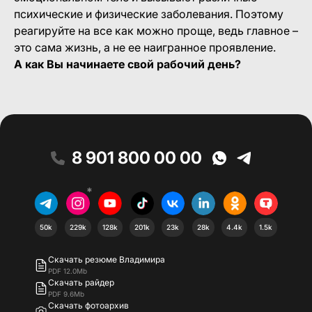
психические и физические заболевания. Поэтому
реагируйте на все как можно проще, ведь главное –
это сама жизнь, а не ее наигранное проявление.
А как Вы начинаете свой рабочий день?
8 901 800 00 00
*
50k
229k
128k
201k
23k
28k
4.4k
1.5k
Скачать резюме Владимира
PDF 12.0Mb
Скачать райдер
PDF 9.6Mb
Скачать фотоархив