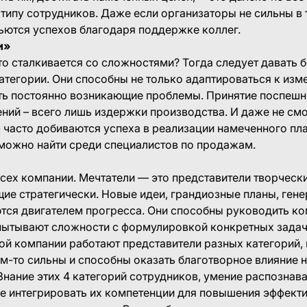
типу сотрудников. Даже если организаторы не сильны в
ьются успехов благодаря поддержке коллег.
и»
о сталкивается со сложностями? Тогда следует давать
атегории. Они способны не только адаптироваться к из
ть постоянно возникающие проблемы. Принятие поспешны
ий – всего лишь издержки производства. И даже не смот
часто добиваются успеха в реализации намеченного пла
можно найти среди специалистов по продажам.
сех компании. Мечтатели — это представители творческ
ие стратегически. Новые идеи, грандиозные планы, ге
ются двигателем прогресса. Они способны руководить к
спытывают сложности с формулировкой конкретных задач
й компании работают представители разных категорий, 
чем-то сильны и способны оказать благотворное влияние 
Знание этих 4 категорий сотрудников, умение распознава
 же интегрировать их компетенции для повышения эффект