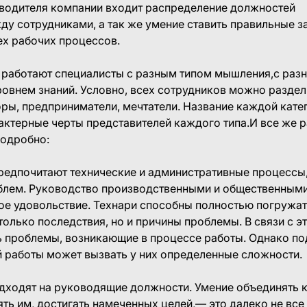
оводителя компании входит распределение должностей
ду сотрудниками, а так же умение ставить правильные з
х рабочих процессов.
 работают специалисты с разным типом мышления,с раз
овнем знаний. Условно, всех сотрудников можно раздели
оры, предприниматели, мечтатели. Название каждой кат
актерные черты представителей каждого типа.И все же 
подробно:
редпочитают технические и административные процессы,
лем. Руководство производственными и общественным
ое удовольствие. Технари способны полностью погружат
 только последствия, но и причины проблемы. В связи с э
ь проблемы, возникающие в процессе работы. Однако по
 работы может вызвать у них определенные сложности.
дходят на руководящие должности. Умение объединять к
ть им, достигать намеченных целей,— это далеко не все