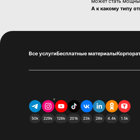
может стать мощны
А к какому типу о
Все услуги
Бесплатные материалы
Корпора
*
50k
229k
128k
201k
23k
28k
4.4k
1.5k