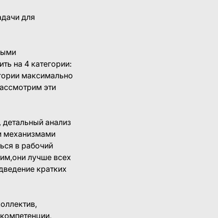
адачи для
ными
ть на 4 категории:
егории максимально
рассмотрим эти
 детальный анализ
и механизмами
ься в рабочий
тим,они лучше всех
дведение кратких
оллектив,
 компетенции,