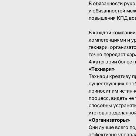
В обязанности рук
и обязанностей меж
повышения КПД все
В каждой компании
компетенциями и ур
технари, организат
точно передает хар
4 категории более 
«Технари»
Технари креативу п
существующих проб
приносит им истинн
процесс, видеть не
способны устранят
итогов проделанной
«Организаторы»
Они лучше всего по
эффективно управля