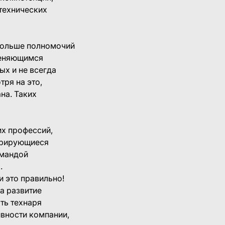
 технических
 больше полномочий
меняющимся
х и не всегда
ря на это,
на. Таких
их профессий,
нерирующиеся
омандой
.
и это правильно!
на развитие
ть технаря
ивности компании,