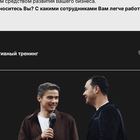
м средством развития Вашего бизнеса.
тноситесь Вы? С какими сотрудниками Вам легче работ
тивный тренинг