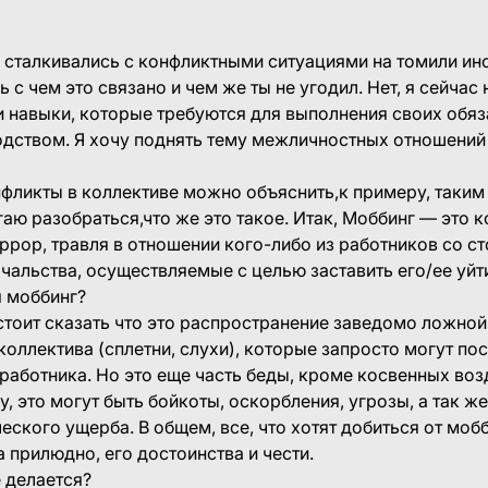
 сталкивались с конфликтными ситуациями на томили ин
 с чем это связано и чем же ты не угодил. Нет, я сейчас
и навыки, которые требуются для выполнения своих обяз
дством. Я хочу поднять тему межличностных отношений 
фликты в коллективе можно объяснить,к примеру, таким
аю разобраться,что же это такое. Итак, Моббинг — это 
ррор, травля в отношении кого-либо из работников со ст
чальства, осуществляемые с целью заставить его/ее уйти
 моббинг?
стоит сказать что это распространение заведомо ложной
оллектива (сплетни, слухи), которые запросто могут по
 работника. Но это еще часть беды, кроме косвенных воз
у, это могут быть бойкоты, оскорбления, угрозы, а так ж
еского ущерба. В общем, все, что хотят добиться от моб
 прилюдно, его достоинства и чести.
е делается?