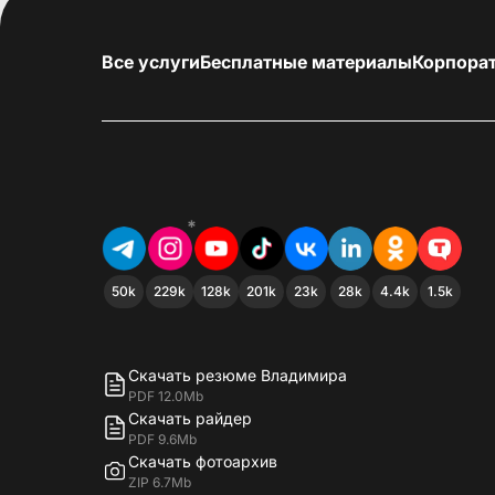
Все услуги
Бесплатные материалы
Корпора
*
50k
229k
128k
201k
23k
28k
4.4k
1.5k
Скачать резюме Владимира
PDF 12.0Mb
Скачать райдер
PDF 9.6Mb
Скачать фотоархив
ZIP 6.7Mb