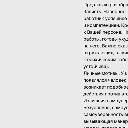
Предлагаю разобра
Зависть. Наверное,
работник успешнее 
и компетенцией. Кр
к Вашей персоне. Н
работы, готовы уху
на него. Важно ска
окружающих, в лучш
к психическим забо
устойчива).
Личные мотивы. У 
появлялся человек,
возникает подобное
действия против эт
Излишняя самоувер
Безусловно, самоув
самоуверенность вы
вызывающая манера 
модель поведения. 