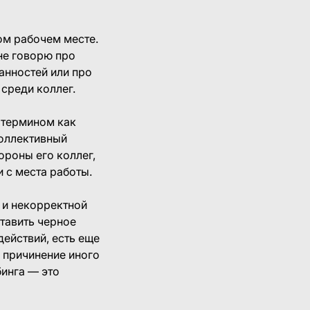
ом рабочем месте.
 не говорю про
анностей или про
среди коллег.
 термином как
коллективный
ороны его коллег,
 с места работы.
 и некорректной
ставить черное
действий, есть еще
е причинение иного
бинга — это