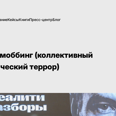
ание
Кейсы
Книги
Пресс-центр
Блог
моббинг (коллективный
ческий террор)