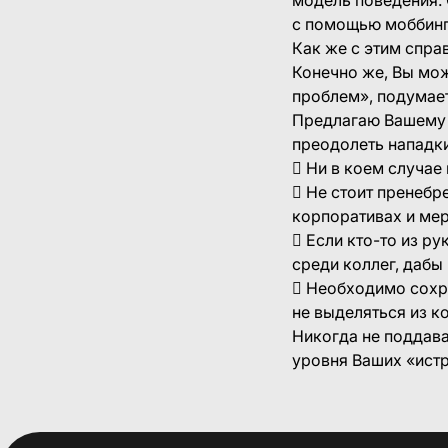
с помощью моббинг
Как же с этим спра
Конечно же, Вы мож
проблем», подумает
Предлагаю Вашему 
преодолеть нападки
 Ни в коем случае
 Не стоит пренебр
корпоративах и ме
 Если кто-то из р
среди коллег, дабы 
 Необходимо сохра
не выделяться из к
Никогда не поддава
уровня Ваших «истр