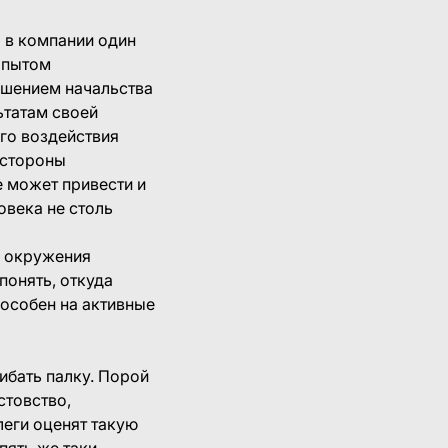
о в компании один
 опытом
ошением начальства
ьтатам своей
ого воздействия
 стороны
 может привести и
овека не столь
о окружения
понять, откуда
пособен на активные
гибать палку. Порой
стовство,
еги оценят такую
пять же таки