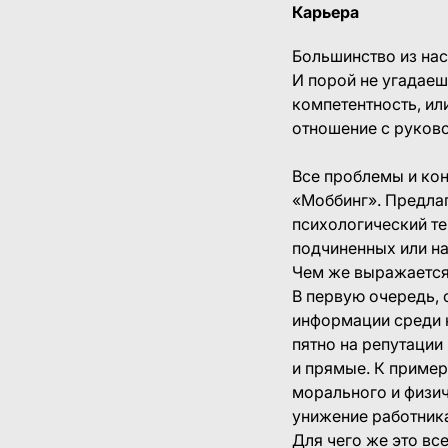
Карьера
Большинство из нас
И порой не угадаешь
компетентность, ил
отношение с руково
Все проблемы и кон
«Моббинг». Предлаг
психологический те
подчиненных или на
Чем же выражается
В первую очередь, 
информации среди к
пятно на репутации
и прямые. К пример
морального и физич
унижение работника
Для чего же это вс