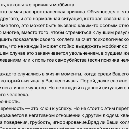
ть, каковы же причины моббинга.
 это самая распространённая причина. Обычное дело, чт
другого, и это нормальная ситуация, которая связана с
оме того, это может быть вызвано каким-то особым отн
о многие, вместо того, чтобы стремиться к лучшим резул
дшить показатели своего коллеги за счет психологическ
зать, что не каждый может стойко выдержать моббинг со
ем случае это заканчивается увольнением, в худшем же
леваниям или к попытке самоубийства (если психика чел
каждого случались в жизни моменты, когда среди Вашег
 который вызывал у Вас неприязнь. Порой, даже сложно 
 негативное чувство. Но не каждый в данной ситуации с
ого человека.
енность.
еренность — это ключ к успеху. Но не стоит с этим пере
ражается в негативном отношении к другим людям: хва
поведения, грубость, игнорирование.Вряд ли Ваши колл
Скорее они постараются избавиться от такой помехи, и о