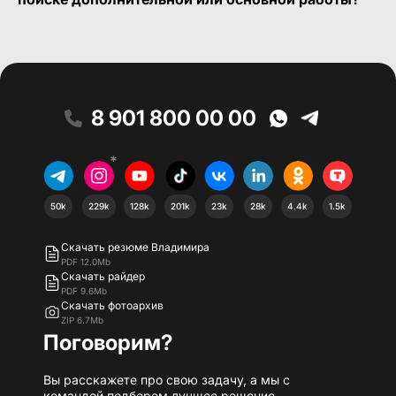
8 901 800 00 00
*
50k
229k
128k
201k
23k
28k
4.4k
1.5k
Скачать резюме Владимира
PDF 12.0Mb
Скачать райдер
PDF 9.6Mb
Скачать фотоархив
ZIP 6.7Mb
Поговорим?
Вы расскажете про свою задачу, а мы с
командой подберем лучшее решение