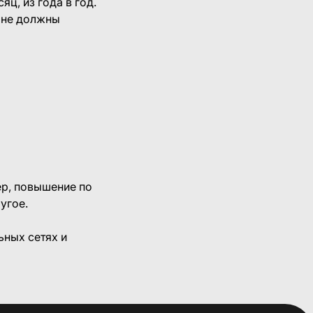
ц, из года в год.
а не должны
ер, повышение по
угое.
ьных сетях и