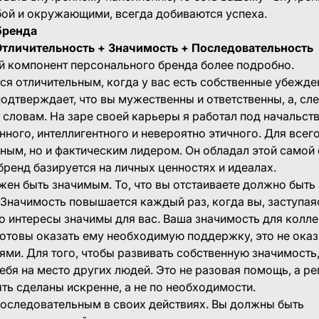
бой и окружающими, всегда добиваются успеха.
бренда
тличительность + Значимость + Последовательность
 компонент персонального бренда более подробно.
ся отличительным, когда у вас есть собственные убежден
 подтверждает, что вы мужественны и ответственны, а, сл
 словам. На заре своей карьеры я работал под начальст
нного, интеллигентного и невероятно этичного. Для всег
ным, но и фактическим лидером. Он обладал этой самой
 бренд базируется на личных ценностях и идеалах.
ен быть значимым. То, что вы отстаиваете должно быть
! Значимость повышается каждый раз, когда вы, заступаяс
го интересы значимы для вас. Ваша значимость для колл
готовы оказать ему необходимую поддержку, это не ока
ями. Для того, чтобы развивать собственную значимость
себя на место других людей. Это не разовая помощь, а р
ь сделаны искренне, а не по необходимости.
последовательным в своих действиях. Вы должны быть