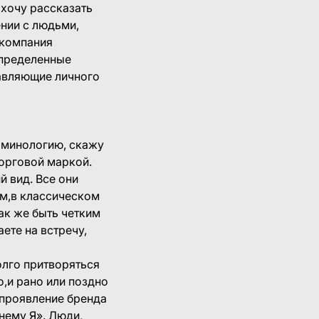
 хочу рассказать
ении с людьми,
 компания
определенные
тавляющие личного
ерминологию, скажу
торговой маркой.
й вид. Все они
ем,в классическом
ак же быть четким
ете на встречу,
олго притворяться
о,и рано или поздно
 проявление бренда
нему Я». Люди,