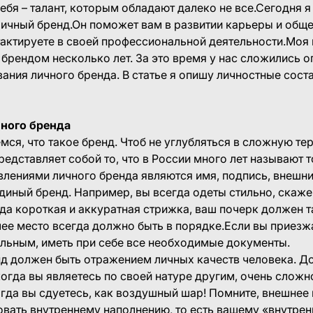
ебя – талант, которым обладают далеко не все.Сегодня я
 личный бренд.Он поможет вам в развитии карьеры и общ
тактируете в своей профессиональной деятельности.Моя
брендом несколько лет. За это время у нас сложились 
ния личного бренда. В статье я опишу личностные сос
ного бренда
мся, что такое бренд. Чтоб не углубляться в сложную т
представляет собой то, что в России много лет называют 
влениями личного бренда являются имя, подпись, внешни
иный бренд. Например, вы всегда одеты стильно, скаж
гда короткая и аккуратная стрижка, ваш почерк должен т
чее место всегда должно быть в порядке.Если вы приезжа
льным, иметь при себе все необходимые документы.
нд должен быть отражением личных качеств человека. Д
огда вы являетесь по своей натуре другим, очень сложн
огда вы сдуетесь, как воздушный шар! Помните, внешнее
вать внутреннему наполнению, то есть вашему «внутрен