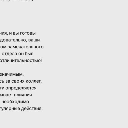
ия, и вы готовы
едовательно, ваши
вом замечательного
о отдела он был
 отличительностью!
 значимым,
ь за своих коллег,
еги определяется
зывает влияния
, необходимо
егулярные действия,