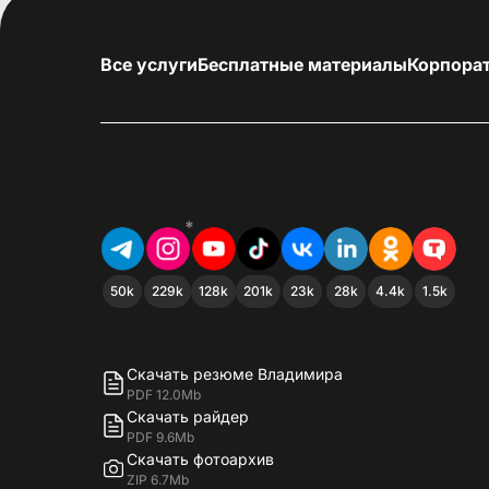
Все услуги
Бесплатные материалы
Корпора
*
50k
229k
128k
201k
23k
28k
4.4k
1.5k
Скачать резюме Владимира
PDF 12.0Mb
Скачать райдер
PDF 9.6Mb
Скачать фотоархив
ZIP 6.7Mb