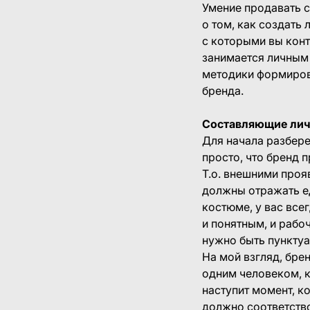
Умение продавать с
о том, как создать
с которыми вы кон
занимается личным 
методики формирова
бренда.
Составляющие лич
Для начала разбере
просто, что бренд 
Т.о. внешними проя
должны отражать ед
костюме, у вас все
и понятным, и рабо
нужно быть пунктуа
На мой взгляд, бре
одним человеком, к
наступит момент, к
должно соответство