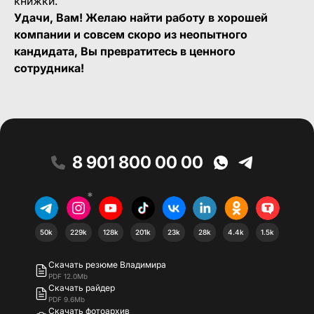
книжки.
Удачи, Вам! Желаю найти работу в хорошей
компании и совсем скоро из неопытного
кандидата, Вы превратитесь в ценного
сотрудника!
8 901 800 00 00
*
50k
229k
128k
201k
23k
28k
4.4k
1.5k
Скачать резюме Владимира
PDF 12.0Mb
Скачать райдер
PDF 9.6Mb
Скачать фотоархив