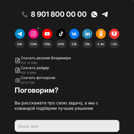
8 901 800 00 00
*
50k
229k
128k
201k
23k
28k
4.4k
1.5k
Скачать резюме Владимира
PDF 12.0Mb
Скачать райдер
PDF 9.6Mb
Скачать фотоархив
ZIP 6.7Mb
Поговорим?
Вы расскажете про свою задачу, а мы с
командой подберем лучшее решение