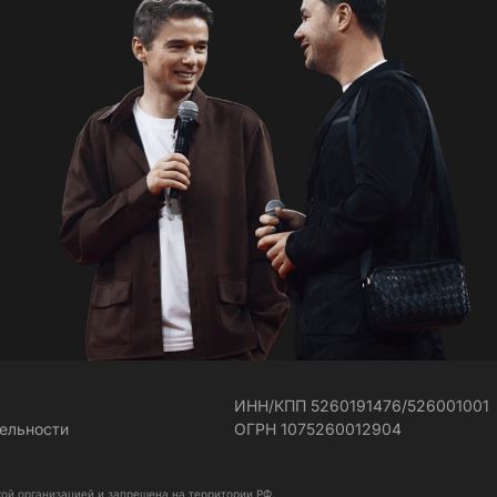
ИНН/КПП 5260191476/526001001
тельности
ОГРН 1075260012904
кой организацией и запрещена на территории РФ