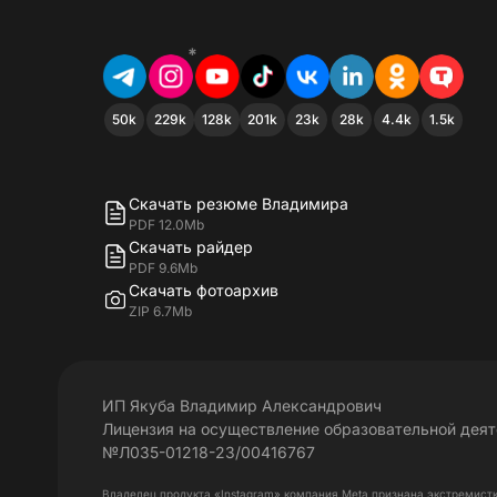
*
50k
229k
128k
201k
23k
28k
4.4k
1.5k
Скачать резюме Владимира
PDF 12.0Mb
Скачать райдер
PDF 9.6Mb
Скачать фотоархив
ZIP 6.7Mb
ИП Якуба Владимир Александрович
Лицензия на осуществление образовательной дея
№Л035-01218-23/00416767
Владелец продукта «Instagram» компания Meta признана экстремист