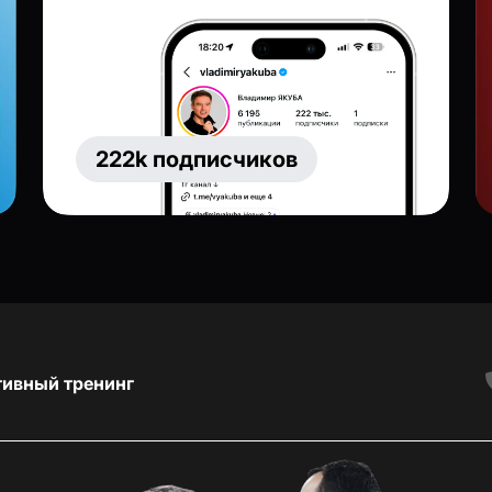
222k подписчиков
тивный тренинг