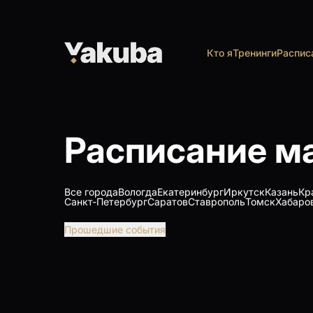
Кто я
Тренинги
Распис
Расписание м
Все города
Вологда
Екатеринбург
Иркутск
Казань
Кр
Санкт-Петербург
Саратов
Ставрополь
Томск
Хабаро
Прошедшие события