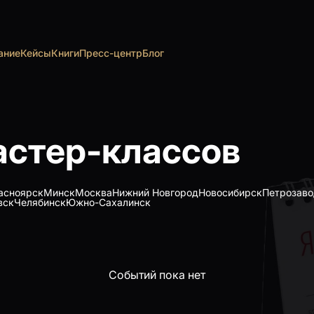
ание
Кейсы
Книги
Пресс-центр
Блог
астер-классов
асноярск
Минск
Москва
Нижний Новгород
Новосибирск
Петрозаво
вск
Челябинск
Южно-Сахалинск
Событий пока нет