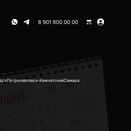
8 901 800 00 00
дск
Петропавловск-Камчатский
Самара