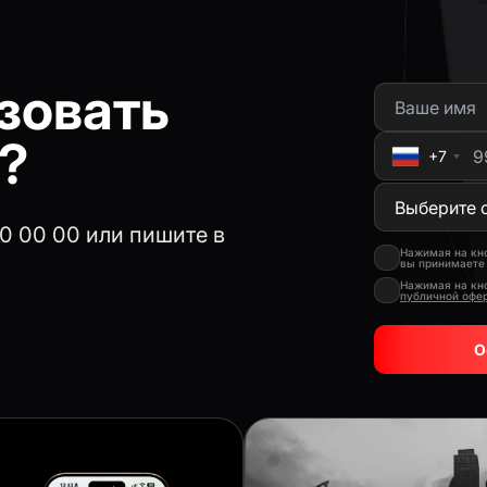
зовать
?
+7
00 00 00 или пишите в
Нажимая на кно
вы принимает
Нажимая на кн
публичной офе
О