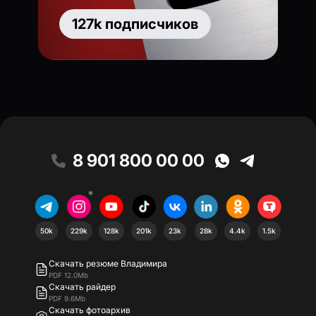
127k подписчиков
8 901 800 00 00
*
50k
229k
128k
201k
23k
28k
4.4k
1.5k
Скачать резюме Владимира
PDF 12.0Mb
Скачать райдер
PDF 9.6Mb
Скачать фотоархив