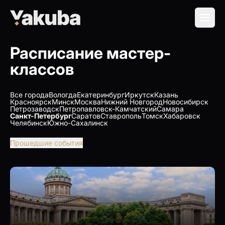
Расписание мастер-
классов
Все города
Вологда
Екатеринбург
Иркутск
Казань
Красноярск
Минск
Москва
Нижний Новгород
Новосибирск
Петрозаводск
Петропавловск-Камчатский
Самара
Санкт-Петербург
Саратов
Ставрополь
Томск
Хабаровск
Челябинск
Южно-Сахалинск
Прошедшие события