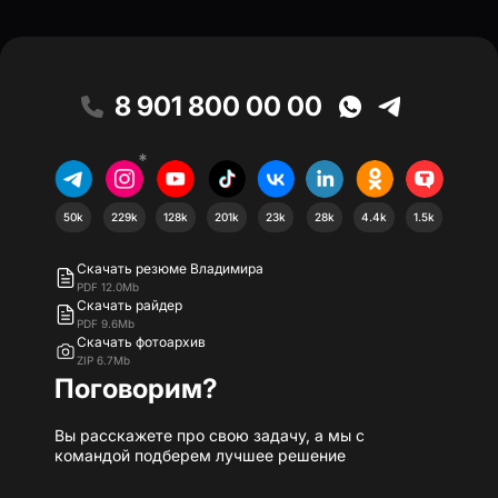
8 901 800 00 00
*
50k
229k
128k
201k
23k
28k
4.4k
1.5k
Скачать резюме Владимира
PDF 12.0Mb
Скачать райдер
PDF 9.6Mb
Скачать фотоархив
ZIP 6.7Mb
Поговорим?
Вы расскажете про свою задачу, а мы с
командой подберем лучшее решение