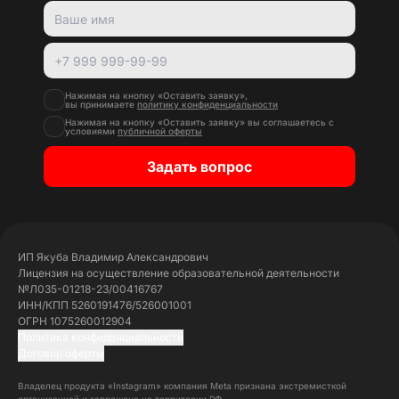
Нажимая на кнопку «Оставить заявку»,
вы принимаете
политику конфиденциальности
Нажимая на кнопку «Оставить заявку» вы соглашаетесь с
условиями
публичной оферты
Задать вопрос
ИП Якуба Владимир Александрович
Лицензия на осуществление образовательной деятельности
№Л035-01218-23/00416767
ИНН/КПП 5260191476/526001001
ОГРН 1075260012904
Политика конфиденциальности
Договор оферты
Владелец продукта «Instagram» компания Meta признана экстремисткой