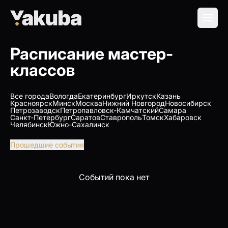
Расписание мастер-
классов
Все города
Вологда
Екатеринбург
Иркутск
Казань
Красноярск
Минск
Москва
Нижний Новгород
Новосибирск
Петрозаводск
Петропавловск-Камчатский
Самара
Санкт-Петербург
Саратов
Ставрополь
Томск
Хабаровск
Челябинск
Южно-Сахалинск
Прошедшие события
Событий пока нет