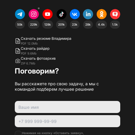
*
50k
229k
128k
201k
23k
28k
4.4k
1.5k
Скачать резюме Владимира
PDF 12.0Mb
Скачать райдер
PDF 9.6Mb
Скачать фотоархив
ZIP 6.7Mb
Поговорим?
Вы расскажете про свою задачу, а мы с
командой подберем лучшее решение
Нажимая на кнопку «Оставить заявку»,