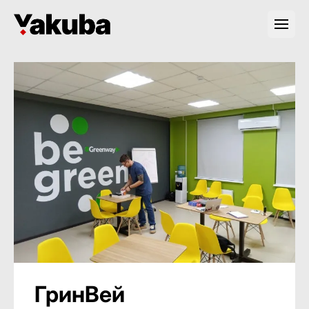
ГринВей