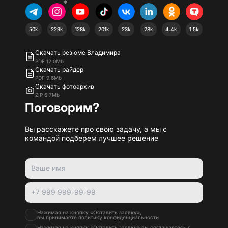
*
50k
229k
128k
201k
23k
28k
4.4k
1.5k
Скачать резюме Владимира
PDF 12.0Mb
Скачать райдер
PDF 9.6Mb
Скачать фотоархив
ZIP 6.7Mb
Поговорим?
Вы расскажете про свою задачу, а мы с
командой подберем лучшее решение
Нажимая на кнопку «Оставить заявку»,
вы принимаете
политику конфиденциальности
Нажимая на кнопку «Оставить заявку» вы соглашаетесь с