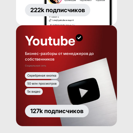
222k подписчиков
Youtube
Бизнес-разборы от менеджеров до
собственников
Социальная сеть
Серебряная кнопка
50 млн просмотров
5к видео
127k подписчиков