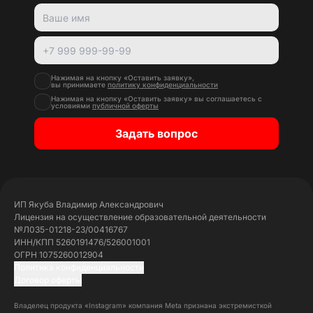
Нажимая на кнопку «Оставить заявку»,
вы принимаете
политику конфиденциальности
Нажимая на кнопку «Оставить заявку» вы соглашаетесь с
условиями
публичной оферты
Задать вопрос
ИП Якуба Владимир Александрович
Лицензия на осуществление образовательной деятельности
№Л035-01218-23/00416767
ИНН/КПП 5260191476/526001001
ОГРН 1075260012904
Политика конфиденциальности
Договор оферты
Владелец продукта «Instagram» компания Meta признана экстремисткой