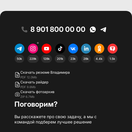
8 901 800 00 00
*
50k
229k
128k
201k
23k
28k
4.4k
1.5k
Скачать резюме Владимира
PDF 12.0Mb
Скачать райдер
PDF 9.6Mb
Скачать фотоархив
ZIP 6.7Mb
Поговорим?
Вы расскажете про свою задачу, а мы с
командой подберем лучшее решение