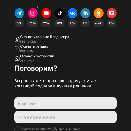
*
50k
229k
128k
201k
23k
28k
4.4k
1.5k
Скачать резюме Владимира
PDF 12.0Mb
Скачать райдер
PDF 9.6Mb
Скачать фотоархив
ZIP 6.7Mb
Поговорим?
Вы расскажете про свою задачу, а мы с
командой подберем лучшее решение
Нажимая на кнопку «Оставить заявку»,