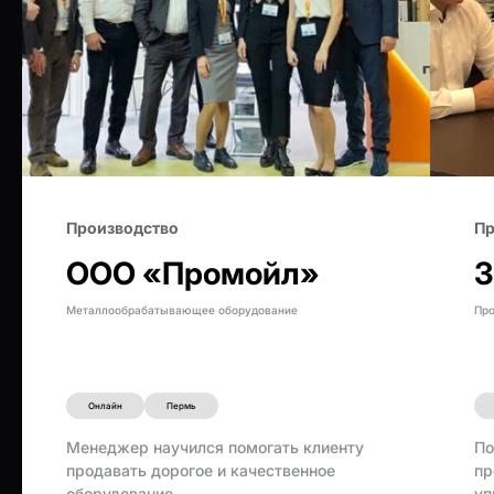
Производство
Пр
ООО «Промойл»
З
Металлообрабатывающее оборудование
Про
Онлайн
Пермь
Менеджер научился помогать клиенту
По
продавать дорогое и качественное
пр
оборудование
уп