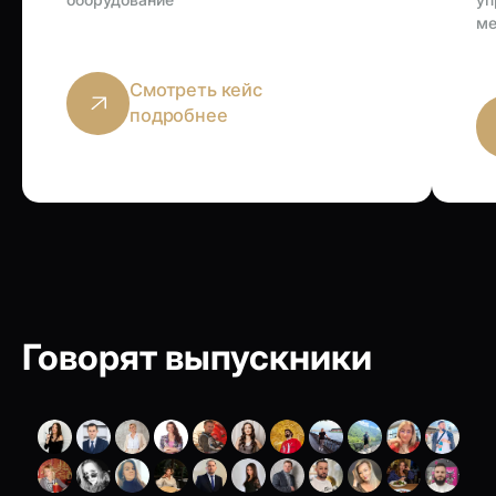
ме
Смотреть кейс
подробнее
Говорят выпускники