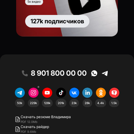
5к видео
127k подписчиков
8 901 800 00 00
*
50k
229k
128k
201k
23k
28k
4.4k
1.5k
Скачать резюме Владимира
PDF 12.0Mb
Скачать райдер
PDF 9.6Mb