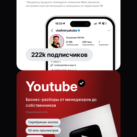
* Владелец продукта «Instagram» компания Meta признана
экстремисткой организацией и запрещена на территории РФ
222k подписчиков
Youtube
Бизнес-разборы от менеджеров до
собственников
Социальная сеть
Серебряная кнопка
50 млн просмотров