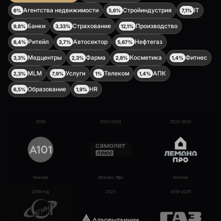
Агентства недвижимости
Стройиндустрия
IT
6%
5,6%
7,1%
Банки
Страхование
Производство
9,8%
3,33%
12,1%
Ритейл
Автосектор
Нефтегаз
8,4%
3,7%
5,67%
Медцентры
Фарма
Косметика
Фитнес
3,3%
2,3%
2,8%
1,4%
MLM
Услуги
Телеком
АПК
2,3%
7,9%
1%
1,4%
Образование
HR
6,5%
1,9%