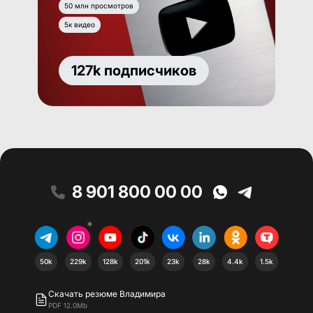
50 млн просмотров
5к видео
127k подписчиков
8 901 800 00 00
*
50k
229k
128k
201k
23k
28k
4.4k
1.5k
Скачать резюме Владимира
PDF 12.0Mb