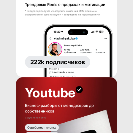
Трендовые Reels о продажах и мотивации
* Владелец продукта «Instagram» компания Meta признана
экстремисткой организацией и запрещена на территории РФ
222k подписчиков
Youtube
Бизнес-разборы от менеджеров до
собственников
Социальная сеть
Серебряная кнопка