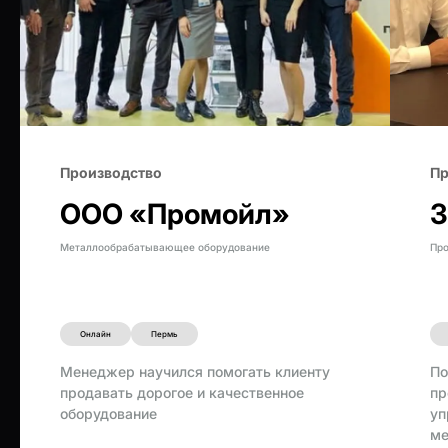
Производство
Пр
ООО «Промойл»
З
Металлообрабатывающее оборудование
Про
Онлайн
Пермь
Менеджер научился помогать клиенту
По
продавать дорогое и качественное
пр
оборудование
уп
ме