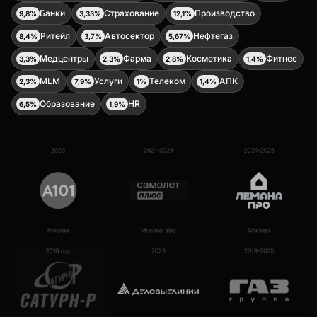
Банки
Страхование
Производство
9,8%
3,33%
12,1%
Ритейл
Автосектор
Нефтегаз
8,4%
3,7%
5,67%
Медцентры
Фарма
Косметика
Фитнес
3,3%
2,3%
2,8%
1,4%
MLM
Услуги
Телеком
АПК
2,3%
7,9%
1%
1,4%
Образование
HR
6,5%
1,9%