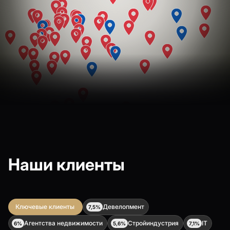
Наши клиенты
Ключевые клиенты
Девелопмент
7,5%
Агентства недвижимости
Стройиндустрия
IT
6%
5,6%
7,1%