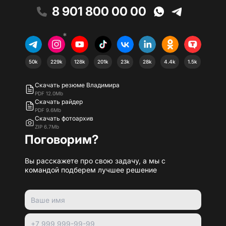
8 901 800 00 00
*
50k
229k
128k
201k
23k
28k
4.4k
1.5k
Скачать резюме Владимира
PDF 12.0Mb
Скачать райдер
PDF 9.6Mb
Скачать фотоархив
ZIP 6.7Mb
Поговорим?
Вы расскажете про свою задачу, а мы с
командой подберем лучшее решение