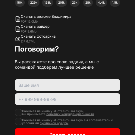
50k
229k
128k
201k
23k
28k
4.4k
1.5k
Скачать резюме Владимира
PDF 12.0Mb
Скачать райдер
PDF 9.6Mb
Скачать фотоархив
ZIP 6.7Mb
Поговорим?
Вы расскажете про свою задачу, а мы с
командой подберем лучшее решение
Нажимая на кнопку «Оставить заявку»,
вы принимаете
политику конфиденциальности
Нажимая на кнопку «Оставить заявку» вы соглашаетесь с
условиями
публичной оферты