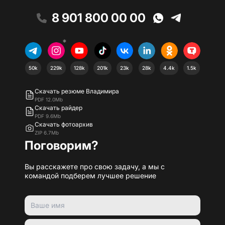
8 901 800 00 00
*
50k
229k
128k
201k
23k
28k
4.4k
1.5k
Скачать резюме Владимира
PDF 12.0Mb
Скачать райдер
PDF 9.6Mb
Скачать фотоархив
ZIP 6.7Mb
Поговорим?
Вы расскажете про свою задачу, а мы с
командой подберем лучшее решение