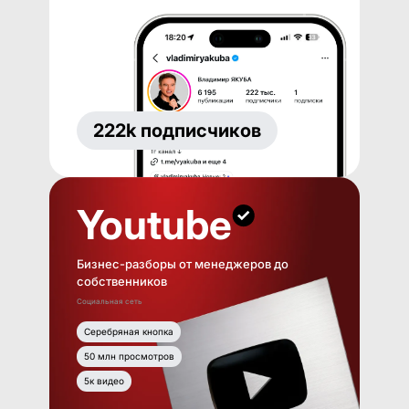
222k подписчиков
Youtube
Бизнес-разборы от менеджеров до
собственников
Социальная сеть
Серебряная кнопка
50 млн просмотров
5к видео