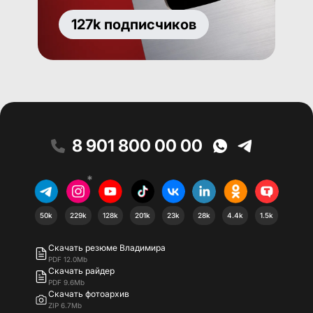
127k подписчиков
8 901 800 00 00
*
50k
229k
128k
201k
23k
28k
4.4k
1.5k
Скачать резюме Владимира
PDF 12.0Mb
Скачать райдер
PDF 9.6Mb
Скачать фотоархив
ZIP 6.7Mb